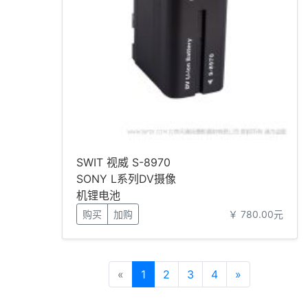
SWIT 视威 S-8970
SONY L系列DV摄像
机锂电池
购买
加购
￥ 780.00元
«
1
2
3
4
»