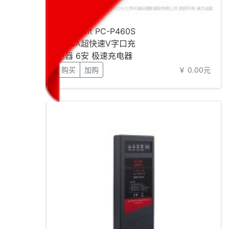
视威 Swit PC-P460S
4路6A超快速V字口充
电器 6安 极速充电器
购买
加购
￥ 0.00元