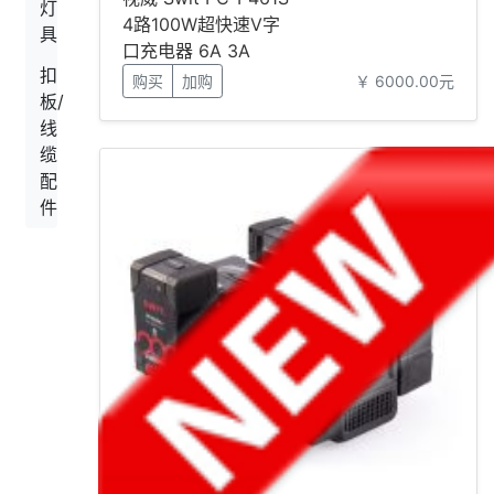
灯
4路100W超快速V字
具
口充电器 6A 3A
扣
购买
加购
￥ 6000.00元
板/
线
缆
配
件