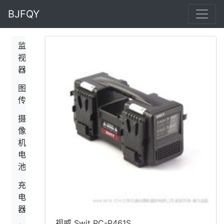
BJFQY
监
视
器
图
传
摄
像
机
电
池
充
电
器
视威 Swit PC-P461S