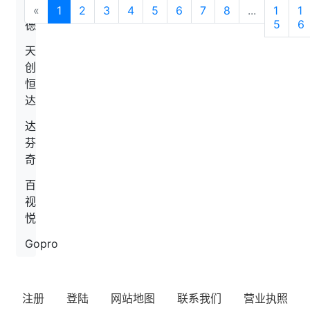
威
«
1
2
3
4
5
6
7
8
...
1
1
5
6
德
天
创
恒
达
达
芬
奇
百
视
悦
Gopro
注册
登陆
网站地图
联系我们
营业执照