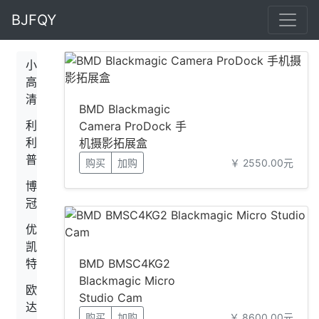
BJFQY
小
高
清
BMD Blackmagic
利
Camera ProDock 手
利
机摄影拓展盒
普
购买
加购
￥ 2550.00元
博
冠
优
凯
特
BMD BMSC4KG2
Blackmagic Micro
欧
Studio Cam
达
购买
加购
￥ 8600.00元