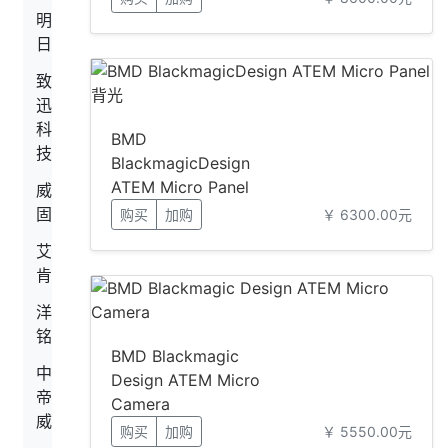
明
日
致
迅
科
BMD
技
BlackmagicDesign
ATEM Micro Panel
威
背光
固
购买
加购
￥ 6300.00元
艾
肯
洋
铭
BMD Blackmagic
中
Design ATEM Micro
帝
Camera
威
购买
加购
￥ 5550.00元