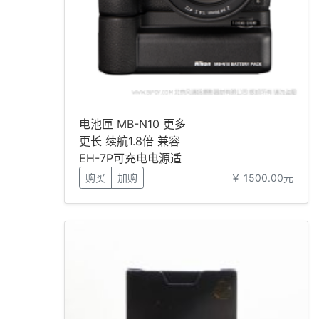
电池匣 MB-N10 更多
更长 续航1.8倍 兼容
EH-7P可充电电源适
配器
购买
加购
￥ 1500.00元