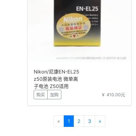
Nikon/尼康EN-EL25
z50原装电池 微单离
子电池 Z50适用
购买
加购
￥ 410.00元
«
1
2
3
»