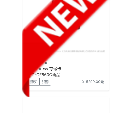
尼康 Nikon
CFexpress 存储卡
MC-CF660G新品
660G
购买
加购
￥ 5299.00元