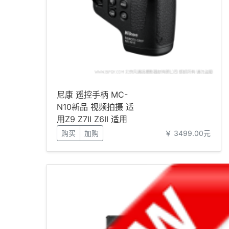
尼康 遥控手柄 MC-
N10新品 视频拍摄 适
用Z9 Z7II Z6II 适用
购买
加购
￥ 3499.00元