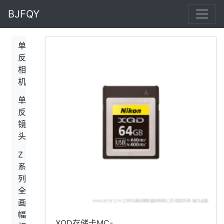
BJFQY
单
反
相
机
单
反
镜
头
Z
系
列
全
画
幅
XQD存储卡MC-