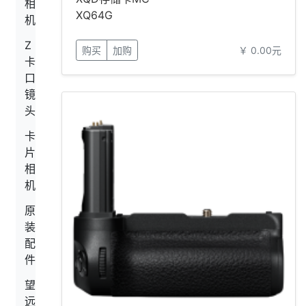
相
XQ64G
机
Z
购买
加购
￥ 0.00元
卡
口
镜
头
卡
片
相
机
原
装
配
件
望
远