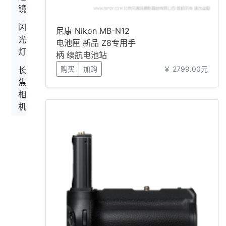
镜
闪
尼康 Nikon MB-N12
光
电池匣 新品 Z8专用手
灯
柄 续航电池站
购买
加购
￥ 2799.00元
长
焦
相
机