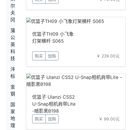
尔
夫
冈
蒲
优篮子TH09 小飞象
公
灯架横杆 S065
英
科
购买
加购
￥ 239.00元
技
沣
标
金
钢
优篮子 Ulanzi CSS2
U-Snap相机肩带Lite
国
-暗影黑B198
家
地
购买
加购
￥ 99.00元
理