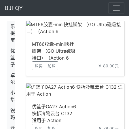
BJFQY
乐
摄
宝
MT66胶囊-mini快挂
优
脚架 （GO Ultra磁吸
篮
接口）（Action 6
子
购买
加购
￥ 89.00元
卓
尔
小
隼
优篮子OA27 Action6
锐
快拆冷靴云台 C132
玛
适用于 Action
沃
购买
加购
￥ 79.00元