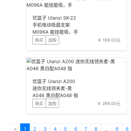
优篮子 Ulanzi SK-22
手机电动吸盘支架
M096A 能挂能吸，手
购买
加购
￥ 169.00元
优篮子 Ulanzi A200
迷你无线领夹麦-黑
A046 黑白配A048 指
购买
加购
￥ 299.00元
«
1
2
3
4
5
6
7
8
...
6
6