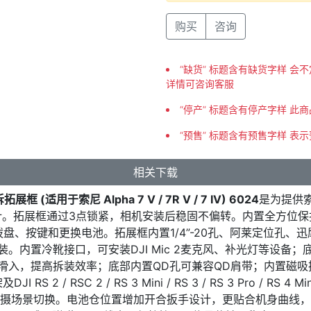
购买
咨询
“缺货” 标题含有缺货字样 
详情可咨询客服
“停产” 标题含有停产字样 此
“预售” 标题含有预售字样 表
相关下载
 (适用于索尼 Alpha 7 V / 7R V / 7 IV) 6024
是为提供索尼Al
计。拓展框通过3点锁紧，相机安装后稳固不偏转。内置全方位保
盘、按键和更换电池。拓展框内置1/4”-20孔、阿莱定位孔、
拆装。内置冷靴接口，可安装DJI Mic 2麦克风、补光灯等设备
畅滑入，提高拆装效率；底部内置QD孔可兼容QD肩带；内置磁
 / RSC 2 / RS 3 Mini / RS 3 / RS 3 Pro / RS 4 Min
摄场景切换。电池仓位置增加开合扳手设计，更贴合机身曲线，