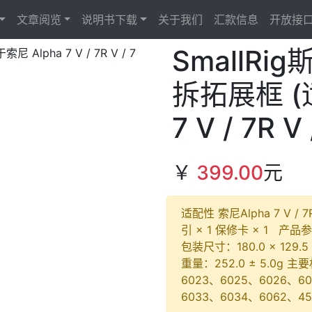
文章阅览
说明书下载
关于我们
汇款信息
开放接
SmallR
拆拓展框 (
7 V / 7R V
￥
399.00
元
适配性 索尼Alpha 7 V / 
引 × 1 保修卡 × 1 产品参
包装尺寸：180.0 × 129.5
重量：252.0 ± 5.0
6023、6025、6026、6
6033、6034、6062、45