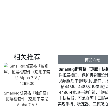
相关推荐
商品介绍
SmallRig斯莫格「迅鹰」快拆拓展框
件拓展接口、保护机身而设
拓展框后不影响相机接口、拨
1299.00
柄4485、4483实现快速
4486可实现一键自锁，流
SmallRig斯莫格「独角犀」
卡快装板，可兼容阿卡三脚架及DJI RS 2
拓展框套件（适用于索尼
实现手持、稳定器、三脚架拍
Alpha 7 V /