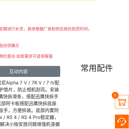
会不定期进行补货，具体根据厂商和供应商的到货时间，
商品仅供展示
示预约意向 如若需求可咨询客服
常用配件
互动内容
pha 7 V / 7R V / 7 IV配
护垫片，防止相机刮花。安装
0
迅鹰快拆滑条，搭配迅鹰快拆手

；底部阿卡板搭配迅鹰快拆底座
吸扳手，方便拆装。底部内置阿
i / RS 4 / RS 4 Pro稳定器，
解决小指安放问题增强机身握