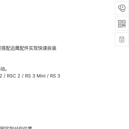



可搭配迅鹰配件实现快速拆装
抖动。
/ RS 3 Mini / RS 3
并固定到对应位置。