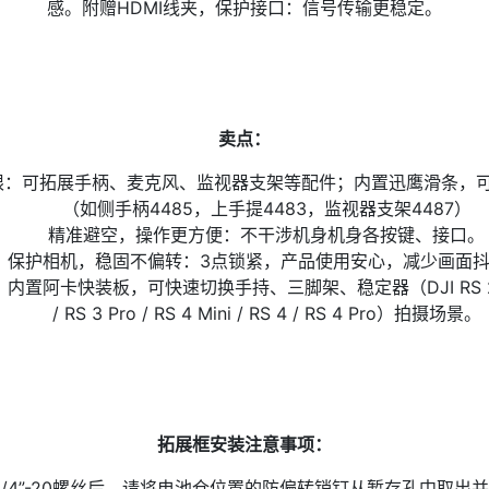
感。附赠HDMI线夹，保护接口：信号传输更稳定。
卖点：
限：可拓展手柄、麦克风、监视器支架等配件；内置迅鹰滑条，
（如侧手柄4485，上手提4483，监视器支架4487）
精准避空，操作更方便：不干涉机身机身各按键、接口。
保护相机，稳固不偏转：3点锁紧，产品使用安心，减少画面
卡快装板，可快速切换手持、三脚架、稳定器（DJI RS 2 / RSC 2 
/ RS 3 Pro / RS 4 Mini / RS 4 / RS 4 Pro）拍摄场景。
拓展框安装注意事项：
部1/4”-20螺丝后，请将电池仓位置的防偏转销钉从暂存孔中取出