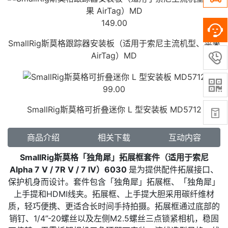
149.00
SmallRig斯莫格跟踪器安装板（适用于索尼主流机型、苹果
AirTag）MD


99.00
SmallRig斯莫格可折叠迷你 L 型安装板 MD5712

商品介绍
相关下载
互动内容
SmallRig斯莫格「独角犀」拓展框套件（适用于索尼
Alpha 7 V / 7R V / 7 IV）6030
是为提供配件拓展接口、
保护机身而设计。套件包含「独角犀」拓展框、「独角犀」
上手提和HDMI线夹。拓展框、上手提大胆采用碳纤维材
质，轻巧便携、更适合长时间手持拍摄。拓展框通过底部的
销钉、1/4”-20螺丝以及左侧M2.5螺丝三点锁紧相机，稳固