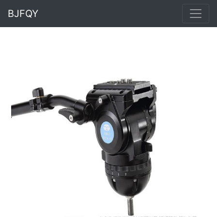
BJFQY
Previous
Next