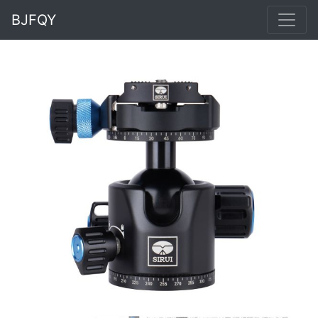
BJFQY
Previous
Next