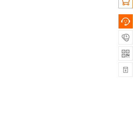



