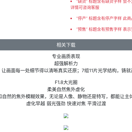
“缺货” 标题含有缺货字样 
详情可咨询客服
“停产” 标题含有停产字样 此
“预售” 标题含有预售字样 表
相关下载
专业画质表现
超强解析力
，让画面每一处细节得以清晰真实还原；7组11片光学结构，铸就
F1.8大光圈
柔美自然焦外虚化
生柔和自然的焦外模糊效果，无论是人像、静物还是特写，都能让主
虚化早越 弱光强劲 快速对焦 平滑过渡