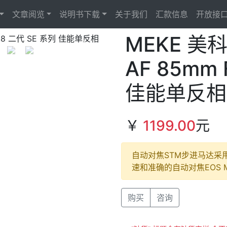
文章阅览
说明书下载
关于我们
汇款信息
开放接
MEKE 美科 
Next
AF 85mm 
佳能单反相
￥
1199.00
元
自动对焦STM步进马达采
速和准确的自动对焦EOS M
购买
咨询