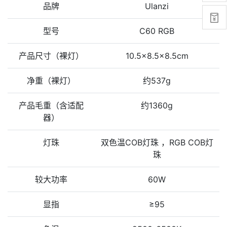
品牌
Ulanzi

型号
C60 RGB
产品尺寸（裸灯）
10.5x8.5x8.5cm
净重（裸灯）
约537g
产品毛重（含适配
约1360g
器）
灯珠
双色温COB灯珠 ，RGB COB灯
珠
较大功率
60W
显指
≥95