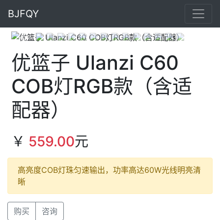
BJFQY
Previous
Next
优篮子 Ulanzi C60
COB灯RGB款（含适
配器）
￥
559.00
元
高亮度COB灯珠匀速输出，功率高达60W光线明亮清
晰
购买
咨询