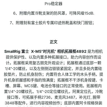
Pro稳定器
6、附赠内置冷靴支架的防风罩，可降风噪15dB.
7、附赠刻有富士胶片专属印迹热靴盖和快门按钮；
正文
SmallRig 富士
X-M5
“
时光机” 相机拓展框4892
是为相机
提供保护性、以及内置多种拓展接口，助力内容创作而设
计。拓展框采用复古朋克外观设计；拓展框通过底部一颗
1/4”-20螺丝，以及左侧侧边锁锁紧固定，并且多处内置硅
胶垫片，防止机身刮伤；内置符合人体工学的木头手柄，提
升机身抓握感和手指的饱满度；拓展框不干涉机身按键、卡
槽、屏幕、MCS键、电池仓等接口的正常使用。拓展框内
置1/4"-20螺纹孔、1/4"-20定位螺纹孔，阿莱定位孔，冷靴
接口等，可拓展手柄2736，麦克风3487，补光灯, 腕带
3848等配件，进行内容视频创作；底部内置阿卡规格快装