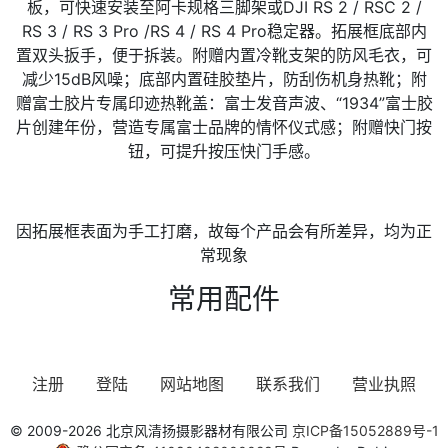
板，可快速安装至阿卡规格三脚架或DJI RS 2 / RSC 2 /
RS 3 / RS 3 Pro /RS 4 / RS 4 Pro稳定器。拓展框底部内
置双头扳手，便于拆装。附赠内置冷靴支架的防风毛衣，可
减少15dB风噪；底部内置硅胶垫片，防刮伤机身热靴；附
赠富士胶片专属印迹热靴盖：富士发音声波、“1934”富士胶
片创建年份，营造专属富士品牌的情怀仪式感；附赠快门按
钮，可提升按压快门手感。
因拓展框表面为手工打磨，故每个产品会有所差异，均为正
常现象
常用配件
注册
登陆
网站地图
联系我们
营业执照
© 2009-2026 北京风清扬摄影器材有限公司
京ICP备15052889号-1