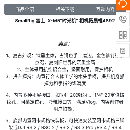
商品介绍
相关下载
互动内容

SmallRig 富士
X-M5
“
时光机” 相机拓展框4892

卖点：

1、复古外观：钛黑主体，古铜色手工磨边，金色铆钉镶嵌
点缀，复刻旧世界的沉重金属
2、主体采用航空铝合金，坚固耐用，保护相机
3、提升握持：内置符合人体工学的木头手柄，提升机身抓
握力和手指的饱满度
4、内置多种拓展接口，如1/4"-20螺纹孔、1/4"-20定位螺
纹孔，阿莱定位孔，冷靴接口等，满足Vlog、内容创作者
用户拍摄；
5、底部内置阿卡规格快装板，可快速安装至阿卡规格三脚
架或DJI RS 2 / RSC 2 / RS 3 / RS 3 Pro /RS 4 / RS 4