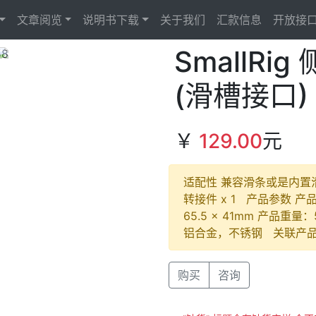
文章阅览
说明书下载
关于我们
汇款信息
开放接
SmallR
Next
(滑槽接口) 
￥
129.00
元
适配性 兼容滑条或是内置
转接件 x 1 产品参数 产品尺
65.5 x 41mm 产品重
铝合金，不锈钢 关联产品 4359
购买
咨询