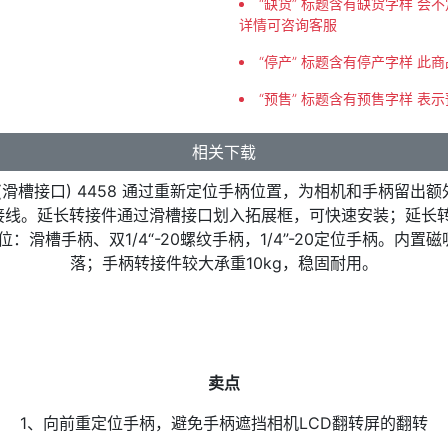
“缺货” 标题含有缺货字样 
详情可咨询客服
“停产” 标题含有停产字样 此
“预售” 标题含有预售字样 表
相关下载
转接件(滑槽接口) 4458 通过重新定位手柄位置，为相机和手柄留
接线。延长转接件通过滑槽接口划入拓展框，可快速安装；延长转接件
定位：滑槽手柄、双1/4“-20螺纹手柄，1/4”-20定位手柄。
落；手柄转接件较大承重10kg，稳固耐用。
卖点
1、向前重定位手柄，避免手柄遮挡相机LCD翻转屏的翻转