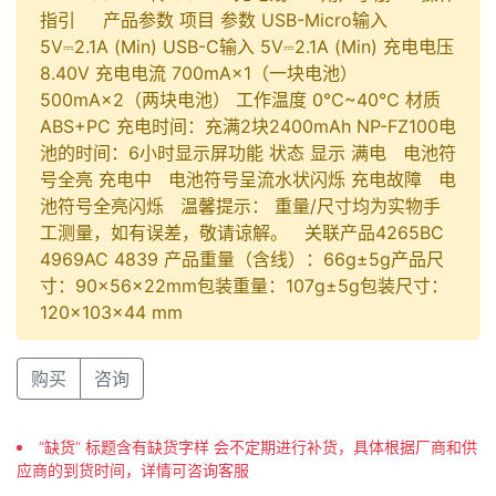
指引 产品参数 项目 参数 USB-Micro输入
5V⎓2.1A (Min) USB-C输入 5V⎓2.1A (Min) 充电电压
8.40V 充电电流 700mA×1（一块电池）
500mA×2（两块电池） 工作温度 0℃~40℃ 材质
ABS+PC 充电时间：充满2块2400mAh NP-FZ100电
池的时间：6小时显示屏功能 状态 显示 满电 电池符
号全亮 充电中 电池符号呈流水状闪烁 充电故障 电
池符号全亮闪烁 温馨提示： 重量/尺寸均为实物手
工测量，如有误差，敬请谅解。 关联产品4265BC
4969AC 4839 产品重量（含线）：66g±5g产品尺
寸：90×56×22mm包装重量：107g±5g包装尺寸：
120×103×44 mm
购买
咨询
“缺货” 标题含有缺货字样 会不定期进行补货，具体根据厂商和供
应商的到货时间，详情可咨询客服