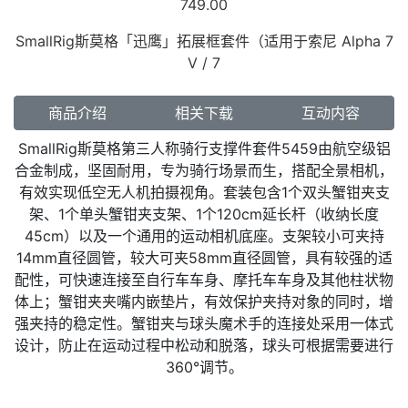
749.00
SmallRig斯莫格「迅鹰」拓展框套件（适用于索尼 Alpha 7
V / 7
商品介绍
相关下载
互动内容
SmallRig斯莫格第三人称骑行支撑件套件5459由航空级铝
合金制成，坚固耐用，专为骑行场景而生，搭配全景相机，
有效实现低空无人机拍摄视角。套装包含1个双头蟹钳夹支
架、1个单头蟹钳夹支架、1个120cm延长杆（收纳长度
45cm）以及一个通用的运动相机底座。支架较小可夹持
14mm直径圆管，较大可夹58mm直径圆管，具有较强的适
配性，可快速连接至自行车车身、摩托车车身及其他柱状物
体上；蟹钳夹夹嘴内嵌垫片，有效保护夹持对象的同时，增
强夹持的稳定性。蟹钳夹与球头魔术手的连接处采用一体式
设计，防止在运动过程中松动和脱落，球头可根据需要进行
360°调节。