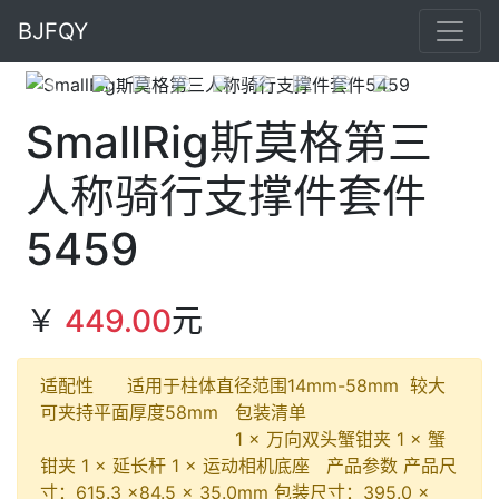
BJFQY
Previous
Next
SmallRig斯莫格第三
人称骑行支撑件套件
5459
￥
449.00
元
适配性 适用于柱体直径范围14mm-58mm 较大
可夹持平面厚度58mm 包装清单
1 × 万向双头蟹钳夹 1 × 蟹
钳夹 1 × 延长杆 1 × 运动相机底座 产品参数 产品尺
寸：615.3 ×84.5 × 35.0mm 包装尺寸：395.0 ×