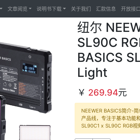
文章阅览
说明书下载
关于我们
汇款信息
开放接
纽尔 NEEW
SL90C R
BASICS S
Light
￥
269.94
元
Next
NEEWER BASICS简介
产品线，专注于基本功能
SL90C1 x SL90C RGB