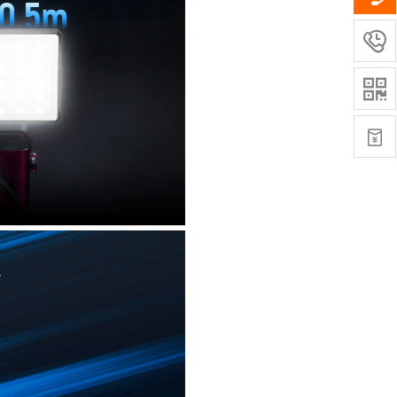


