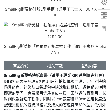

SmallRig斯莫格硅胶L型手柄（适用于富士 X-T30 / X-T30

II

1299.00
SmallRig斯莫格「独角犀」拓展框套件（适用于索尼 Alpha
7 V /
商品介绍
相关下载
互动内容
SmallRig斯莫格快拆肩带（适用于理光 GR 系列
复古红色
）
5687
专为提升理光相机用户的拍摄体验而设计，针对快拍
场景痛点，让您从口袋或包中快速取出相机，避免错过转瞬
即逝的瞬间。肩带采用优质真皮材质，柔软透气且耐用，长
时间佩戴舒适不勒手，同时以1cm宽度和120cm固定长度适
配理光相机的紧凑风格以及成人的普遍身高和体型。低调外