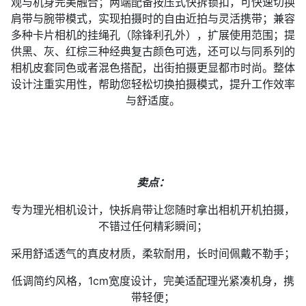
观与机身完美融合；两端配备按压式快拆锁扣，可快速切换
肩带与腕带模式，实现拍摄时的自由近拍与灵活携带；兼容
多种卡片相机的挂绳孔（除锋利孔外），扩展使用范围；提
供黑、灰、红棕三种经典复古颜色可选，还可以与同系列的
相机皮套同色或者混色搭配，出街拍摄更显都市时尚。整体
设计注重实用性，帮助您轻松切换拍摄模式，提升工作效率
与舒适度。
卖点：
专为理光相机设计，快拆肩带让您随时拿出相机开机拍摄，
不错过任何精彩瞬间；
采用舒适透气的真皮材质，柔软耐用，长时间佩戴不勒手；
低调简约风格，1cm宽度设计，完美适配理光紧凑机身，携
带轻便；