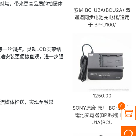
动对焦，带来更高品质的拍摄体
索尼 BC-U2A(BCU2A) 双
通道同步电池充电器/适用
于 BP-U100/
一丝调控。灵动LCD支架结
快速安装更便捷直观，进一步强
1250.00
流媒体推送，实现至融媒
0
SONY原廠 原厂 BC-U1A鋰

電池充電器(BP系列) BC-
U1A(BCU