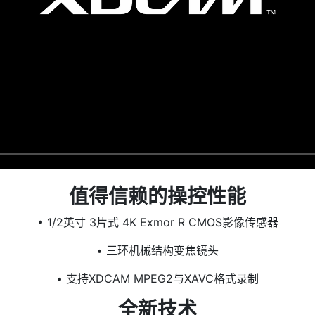
值得信赖的操控性能
• 1/2英寸 3片式 4K Exmor R CMOS影像传感器
• 三环机械结构变焦镜头
• 支持XDCAM MPEG2与XAVC格式录制
全新技术