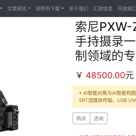
文章阅览
说明书下载
关于我们
汇款信息
开放接
索尼PXW-
手持摄录一
制领域的专
￥
48500.00
元
• AI智能对焦与AI智能构图 
SRT流媒体传输、USB U
Next
购买
咨询