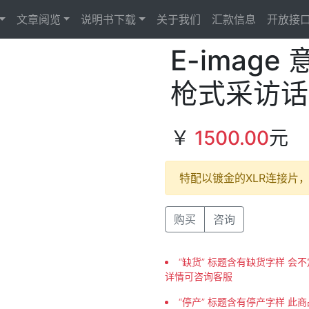
文章阅览
说明书下载
关于我们
汇款信息
开放接
E-image
枪式采访话
￥
1500.00
元
特配以镀金的XLR连接片
购买
咨询
“缺货” 标题含有缺货字样 
详情可咨询客服
“停产” 标题含有停产字样 此