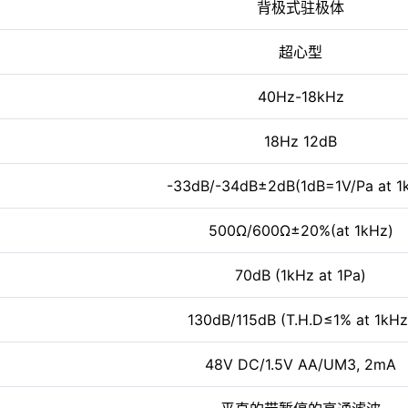
背极式驻极体
超心型
40Hz-18kHz
18Hz 12dB
-33dB/-34dB±2dB(1dB=1V/Pa at 1
500Ω/600Ω±20%(at 1kHz)
70dB (1kHz at 1Pa)
130dB/115dB (T.H.D≤1% at 1kHz
48V DC/1.5V AA/UM3, 2mA