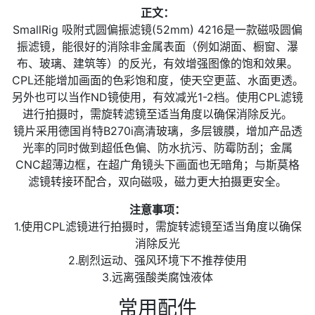
正文：
SmallRig 吸附式圆偏振滤镜(52mm) 4216是一款磁吸圆偏
振滤镜，能很好的消除非金属表面（例如湖面、橱窗、瀑
布、玻璃、建筑等）的反光，有效增强图像的饱和效果。
CPL还能增加画面的色彩饱和度，使天空更蓝、水面更透。
另外也可以当作ND镜使用，有效减光1-2档。使用CPL滤镜
进行拍摄时，需旋转滤镜至适当角度以确保消除反光。
镜片采用德国肖特B270i高清玻璃，多层镀膜，增加产品透
光率的同时做到超低色偏、防水抗污、防霉防刮；金属
CNC超薄边框，在超广角镜头下画面也无暗角；与斯莫格
滤镜转接环配合，双向磁吸，磁力更大拍摄更安全。
注意事项：
1.使用CPL滤镜进行拍摄时，需旋转滤镜至适当角度以确保
消除反光
2.剧烈运动、强风环境下不推荐使用
3.远离强酸类腐蚀液体
常用配件