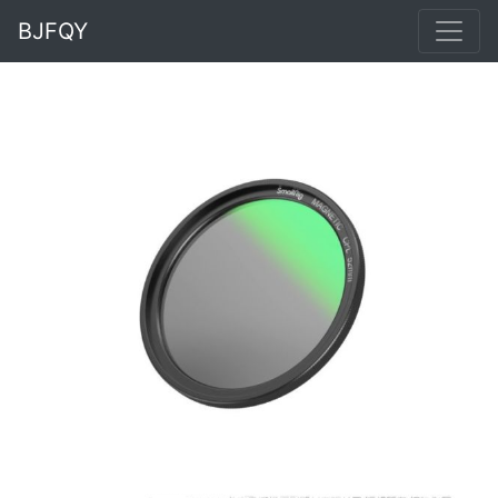
BJFQY
Previous
Next