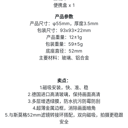
便携盒 x 1
产品参数
产品尺寸：φ55mm，厚度3.5mm
包装尺寸：93x93x22mm
产品重量：12±1g
包装重量：59±5g
底座直径：52mm
主要材料：玻璃、铝合金
卖点：
1.磁吸安装，快、准、稳
2.德国进口高清玻璃，保持画面高清
3.多层增透绿膜，防水抗污防霉防刮
4.超薄金属边框，消除画面暗角
5.与斯莫格52mm滤镜转接环搭配，双向磁吸，拍摄更稳跟
安全