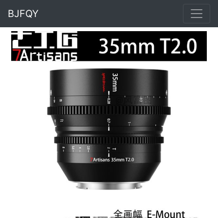
BJFQY
Previous
Next