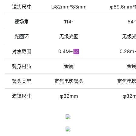
镜头尺寸
φ82mm*83mm
φ89.6mm*
视场角
114°
64°
光圈环
无级光圈
无级
对焦范围
0.4M~♾️
0.28m
镜身材质
金属
金
镜头类型
定焦电影镜头
定焦电
滤镜尺寸
φ82mm
φ82