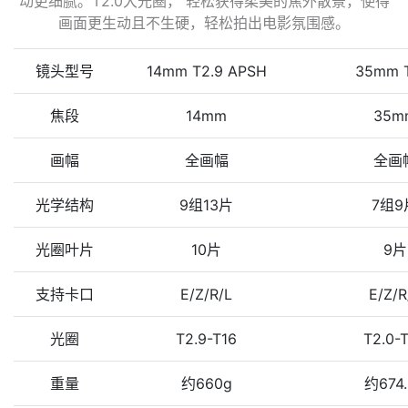
动更细腻。T2.0大光圈， 轻松获得柔美的焦外散景，使得
画面更生动且不生硬，轻松拍出电影氛围感。
镜头型号
14mm T2.9 APSH
35mm T
焦段
14mm
35m
画幅
全画幅
全画
光学结构
9组13片
7组9
光圈叶片
10片
9片
支持卡口
E/Z/R/L
E/Z/R
光圈
T2.9-T16
T2.0-
重量
约660g
约674.