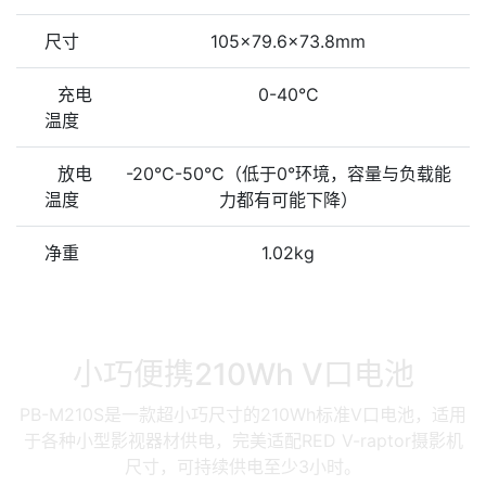
尺寸
105×79.6×73.8mm
充电
0-40°C
温度
放电
-20°C-50°C（低于0°环境，容量与负载能
温度
力都有可能下降）
净重
1.02kg
小巧便携210Wh V口电池
PB-M210S是一款超小巧尺寸的210Wh标准V口电池，适用
于各种小型影视器材供电，完美适配RED V-raptor摄影机
尺寸，可持续供电至少3小时。