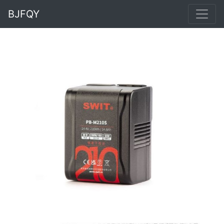
BJFQY
Previous
Next