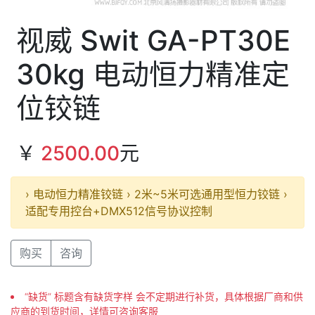
视威 Swit GA-PT30E
30kg 电动恒力精准定
位铰链
￥
2500.00
元
› 电动恒力精准铰链 › 2米~5米可选通用型恒力铰链 ›
适配专用控台+DMX512信号协议控制
购买
咨询
“缺货” 标题含有缺货字样 会不定期进行补货，具体根据厂商和供
应商的到货时间，详情可咨询客服