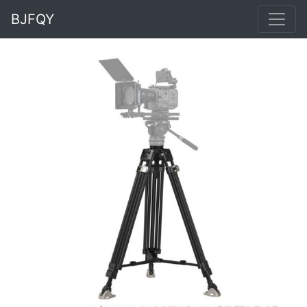
BJFQY
Previous
Next