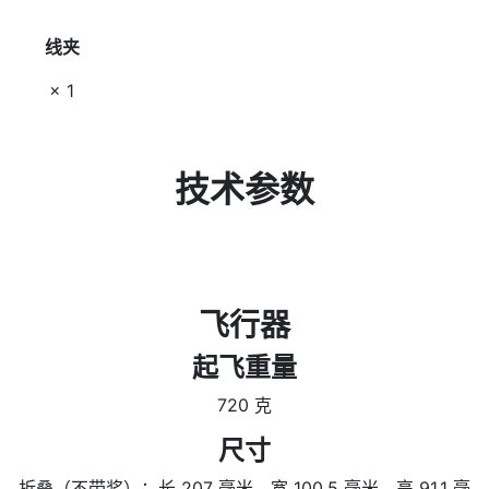
线夹
× 1
技术参数
飞行器
起飞重量
720 克
尺寸
折叠（不带桨）：长 207 毫米，宽 100.5 毫米，高 91.1 毫