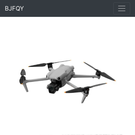
BJFQY
Previous
Next