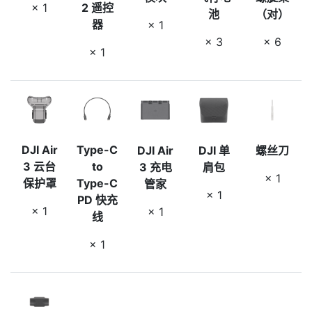
× 1
2 遥控
池
（对）
器
× 1
× 3
× 6
× 1
DJI Air
Type-C
DJI Air
DJI 单
螺丝刀
3 云台
to
3 充电
肩包
× 1
保护罩
Type-C
管家
× 1
PD 快充
× 1
× 1
线
× 1