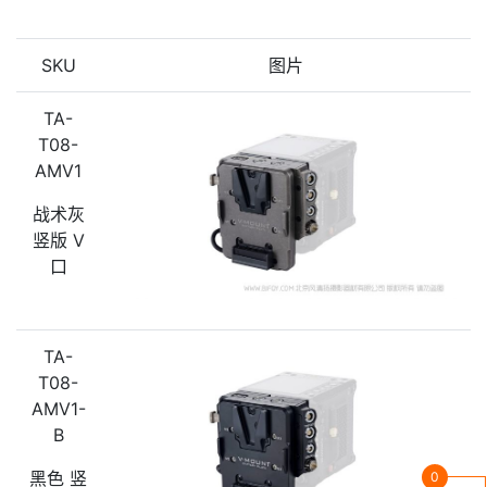
SKU
图片
TA-
T08-
AMV1
战术灰
竖版 V
口
TA-
T08-
AMV1-
B
黑色 竖
0