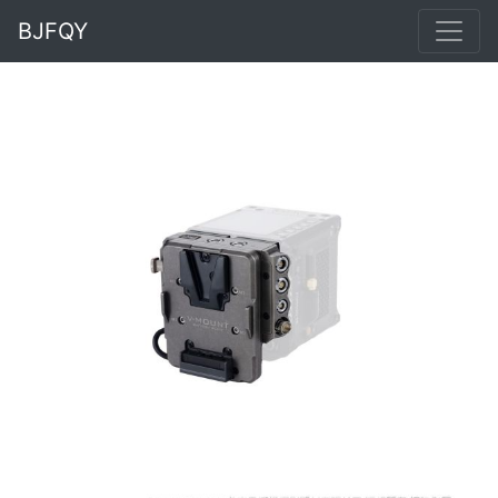
BJFQY
Previous
Next