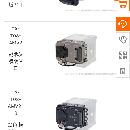

版 V口
TA-
T08-

AMV2
战术灰

横版 V
口

TA-
T08-
AMV2-
B
黑色 横