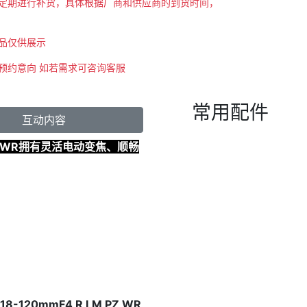
会不定期进行补货，具体根据厂商和供应商的到货时间，
商品仅供展示
示预约意向 如若需求可咨询客服
常用配件
互动内容
Z WR拥有灵活电动变焦、顺畅
20mmF4 R LM PZ WR