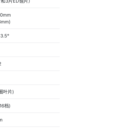
和3片ED镜片）
20mm
3mm)
13.5°
2
圈叶片)
(16档)
m