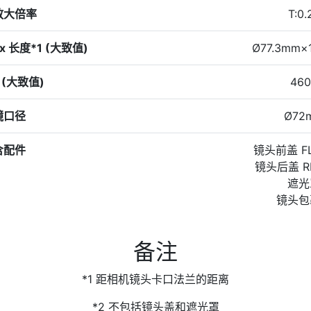
放大倍率
T:0.
 长度*1 (大致值)
Ø77.3mm×
 (大致值)
460
镜口径
Ø72
含配件
镜头前盖 FLC
镜头后盖 RL
遮光
镜头包
备注
*1 距相机镜头卡口法兰的距离
*2 不包括镜头盖和遮光罩