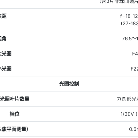
（含3片非球面镜片
焦距
f=18-1
(27-18
视角
76.5°-
大光圈
F4
小光圈
F2
光圈控制
光圈叶片数量
7(圆形光
档位
1/3EV 
从焦平面测量）
0.6