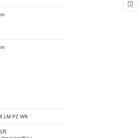

mm
mm
4 LM PZ WR
15片