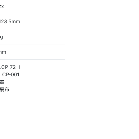
2x
123.5mm
g
mm
P-72 II
CP-001
罩
裹布