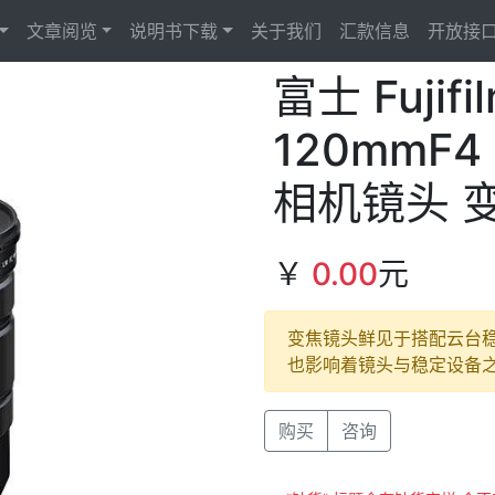
文章阅览
说明书下载
关于我们
汇款信息
开放接
富士 Fujifi
120mmF4
相机镜头 变
￥
0.00
元
变焦镜头鲜见于搭配云台稳
也影响着镜头与稳定设备
Next
购买
咨询