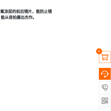
及带有氟涂层的前后镜片，能防止镜
，能从容拍摄出杰作。
0


