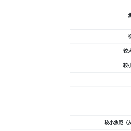
较
较
较小焦距（