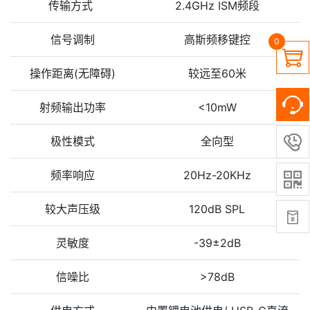
传输方式
2.4GHz ISM频段
信号调制
高斯频移键控
0

操作距离(无障碍)
较远至60米
射频输出功率
<10mW

极性模式
全向型
频率响应
20Hz-20KHz

较大声压级
120dB SPL

灵敏度
-39±2dB
信噪比
>78dB