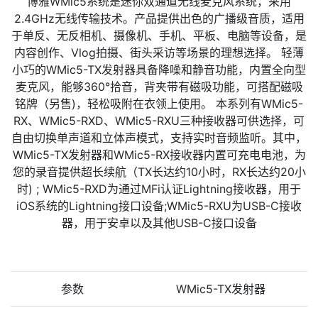
博雅WMic5系统是迷你双通道无线麦克风系统，采用
2.4GHz无线传输技术。产品提供出色的广播级音质，适用
于单反、无反相机、摄像机、手机、平板、电脑等设备，是
内容创作、Vlog拍摄、街头采访等场景的理想选择。 轻薄
小巧的WMic5-TX发射器具备降噪和静音功能，内置全向型
麦克风，能够360°拾音，背夹带有磁吸功能，可搭配磁吸
铭牌（另售)，轻松吸附在衣领上使用。 本系列有WMic5-
RX、WMic5-RXD、WMic5-RXU三种接收器可供选择，可
自由切换单声道和立体声模式，支持实时音频监听。其中，
WMic5-TX发射器和WMic5-RX接收器内置可充电电池，为
您的录音提供超长续航（TX长达约10小时，RX长达约20小
时) ; WMic5-RXD为通过MFi认证Lightning接收器，用于
iOS系统的Lightning接口设备;WMic5-RXU为USB-C接收
器，用于安卓以及其他USB-C接口设备
参数
WMic5-TX发射器