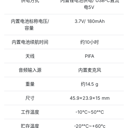
供电方式
内置锂电池供电/ USB-C直流
电5V
内置电池标称电压/
3.7V/ 180mAh
容量
内置电池续航时间
约10小时
天线
PIFA
音频输入源
内置麦克风
重量
约14.5 g
尺寸
45.9x23.9x15 mm
工作温度
-10°C~50°℃
贮存温度
-20°℃~+60°c