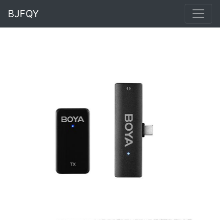
BJFQY
Previous
Next